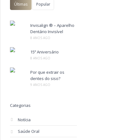
Últimas
Popular
Invisalign ® – Aparelho
Dentário Invisível
8 ANOS AGO
15º Aniversário
8 ANOS AGO
Por que extrair os
dentes do siso?
9 ANOS AGO
Categorias
Notícia
Saúde Oral