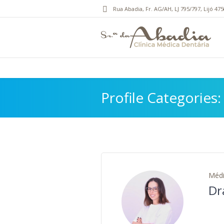
Rua Abadia, Fr. AG/AH, LJ 795/797
, Lijó
475
Profile Categories:
Médi
Dr