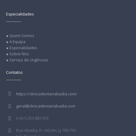
Especialidades
● Quem Somos
● A Equipa
● Especialidades
● Sobre Nós
● Serviço de Urgências
Contatos
https://clinicadentariabadia.com/
geral@clinicadentariabadia.com
(+351) 253 883 973
Rua Abadia, Fr. AG/AH, LJ 795/797