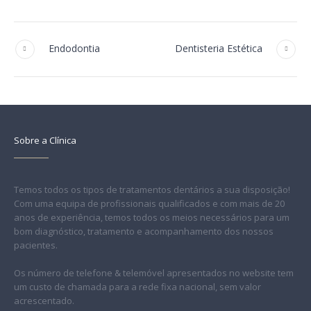
Endodontia
Dentisteria Estética
Sobre a Clínica
Temos todos os tipos de tratamentos dentários a sua disposição!
Com uma equipa de profissionais qualificados e com mais de 20
anos de experiência, temos todos os meios necessários para um
bom diagnóstico, tratamento e acompanhamento dos nossos
pacientes.
Os número de telefone & telemóvel apresentados no website tem
um custo de chamada para a rede fixa nacional, sem valor
acrescentado.