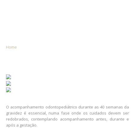
O acompanhamento odontopediátrico durante as 40 semanas da
gravidez é essencial
Home
/
Sáude Oral na Gravidez
O acompanhamento odontopediátrico durante as 40 semanas da
gravidez é essencial, numa fase onde os cuidados devem ser
redobrados, contemplando acompanhamento antes, durante e
após a gestação.