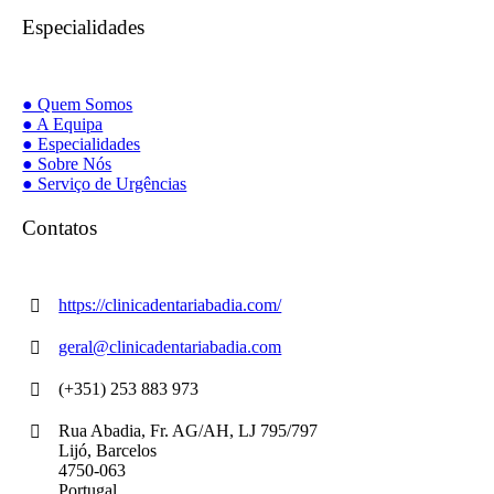
Especialidades
● Quem Somos
● A Equipa
● Especialidades
● Sobre Nós
● Serviço de Urgências
Contatos
https://clinicadentariabadia.com/
geral@clinicadentariabadia.com
(+351) 253 883 973
Rua Abadia, Fr. AG/AH, LJ 795/797
Lijó, Barcelos
4750-063
Portugal