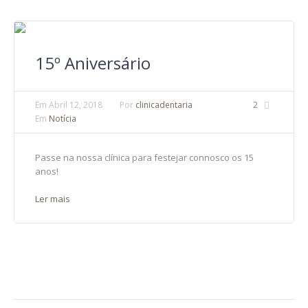
15º Aniversário
Em
Abril 12, 2018
Por
clinicadentaria
2
Em
Notícia
Passe na nossa clínica para festejar connosco os 15
anos!
Ler mais